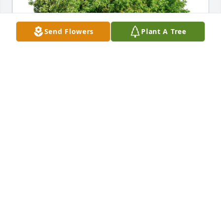
Send Flowers
Plant A Tree
Loving friends purchased Eco-Friendly Memorial 
Trees for Jonathan Arias
LOVING FRIENDS
Sep 03, 2025