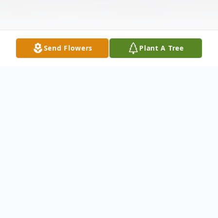
Send Flowers
Plant A Tree
Obituary
Velorio:
Viernes, 21 de Noviembre del 2025 de
3-8 p.m. en la Funeraria M Martinez, 5800 W.